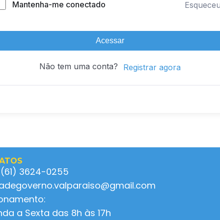
Mantenha-me conectado
Esquece
Acessar
Não tem uma conta?
Registrar agora
ATOS
 (61) 3624-0255
ladegoverno.valparaiso@gmail.com
ionamento:
da a Sexta das 8h às 17h