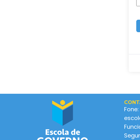
CONT
Fone:
esco
Func
Segun