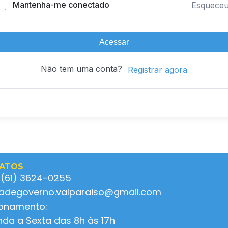
Mantenha-me conectado
Esquece
Acessar
Não tem uma conta?
Registrar agora
ATOS
 (61) 3624-0255
ladegoverno.valparaiso@gmail.com
ionamento:
da a Sexta das 8h às 17h