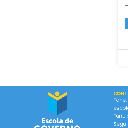
CONT
Fone:
esco
Func
Segun