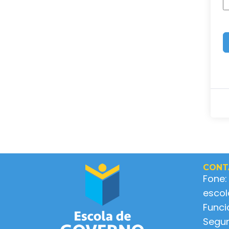
CONT
Fone:
esco
Func
Segun