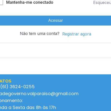
Mantenha-me conectado
Esquece
Acessar
Não tem uma conta?
Registrar agora
ATOS
 (61) 3624-0255
ladegoverno.valparaiso@gmail.com
ionamento:
da a Sexta das 8h às 17h