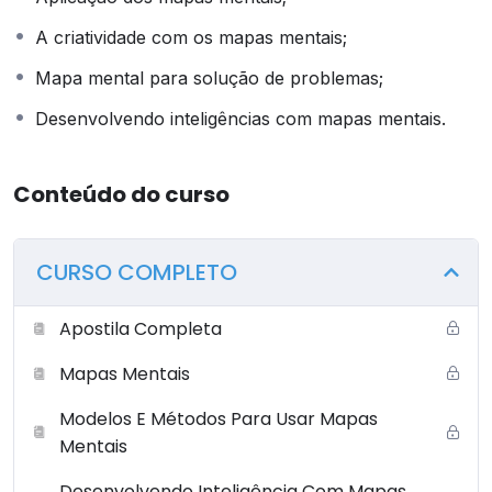
ETAPA SEGUINTE SÓ SERÁ DISPONIBILIZADA COM A
A criatividade com os mapas mentais;
CONCLUSÃO DA ANTERIOR). NESSE SENTIDO, NÃO É
POSSÍVEL QUE O(A) ALUNO(A) PULE ETAPAS.
Mapa mental para solução de problemas;
Desenvolvendo inteligências com mapas mentais.
Conteúdo do curso
CURSO COMPLETO
Apostila Completa
Mapas Mentais
Modelos E Métodos Para Usar Mapas
Mentais
Desenvolvendo Inteligência Com Mapas