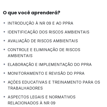
TODAS AS ETAPAS DO CURSO (AS ETAPAS
OBRIGATORIAMENTE SEGUEM UMA ORDEM, ONDE A
O que você aprenderá?
ETAPA SEGUINTE SÓ SERÁ DISPONIBILIZADA COM A
CONCLUSÃO DA ANTERIOR). NESSE SENTIDO, NÃO É
INTRODUÇÃO À NR 09 E AO PPRA
POSSÍVEL QUE O(A) ALUNO(A) PULE ETAPAS.
ESSA AULA CONTÉM O CONTEÚDO TEÓRICO QUE
IDENTIFICAÇÃO DOS RISCOS AMBIENTAIS
SERVE COMO BASE NORTEADORA PARA A
AVALIAÇÃO DE RISCOS AMBIENTAIS
AQUISIÇÃO DO CONHECIMENTO REFERENTE AO
TEMA DO CURSO.
CONTROLE E ELIMINAÇÃO DE RISCOS
AMBIENTAIS
ELABORAÇÃO E IMPLEMENTAÇÃO DO PPRA
MONITORAMENTO E REVISÃO DO PPRA
AÇÕES EDUCATIVAS E TREINAMENTO PARA OS
TRABALHADORES
ASPECTOS LEGAIS E NORMATIVOS
RELACIONADOS À NR 09