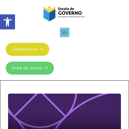
Abrir barra de ferramentas
Cadastre-se
Área do aluno