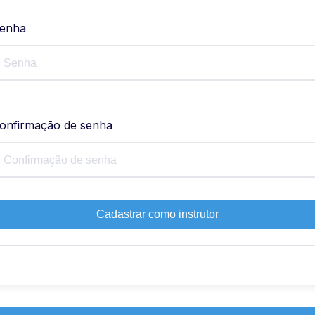
enha
onfirmação de senha
Cadastrar como instrutor