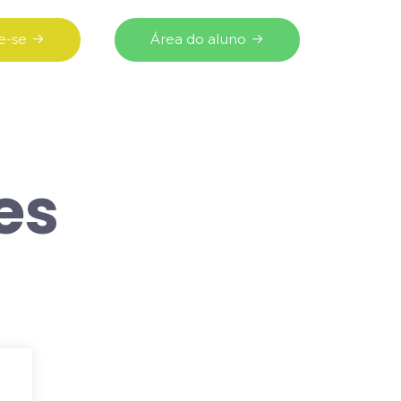
e-se
Área do aluno
es