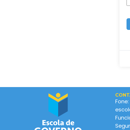
CONT
Fone:
esco
Func
Segun