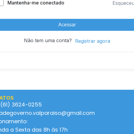
Mantenha-me conectado
Esquece
Acessar
Não tem uma conta?
Registrar agora
ATOS
 (61) 3624-0255
ladegoverno.valparaiso@gmail.com
ionamento:
da a Sexta das 8h às 17h