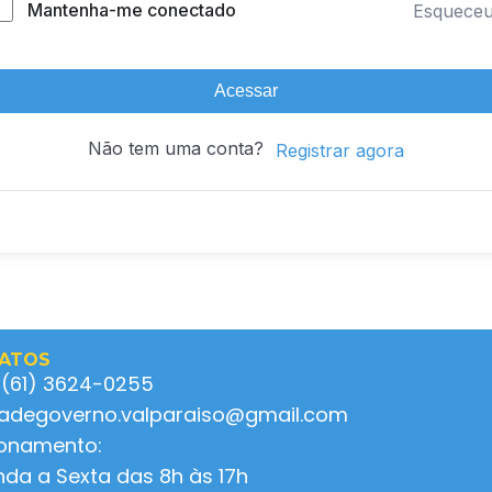
Mantenha-me conectado
Esquece
Acessar
Não tem uma conta?
Registrar agora
ATOS
 (61) 3624-0255
ladegoverno.valparaiso@gmail.com
ionamento:
da a Sexta das 8h às 17h