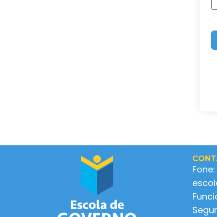
CONT
Fone:
esco
Func
Segun