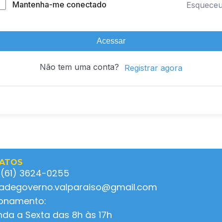
Mantenha-me conectado
Esquece
Acessar
Não tem uma conta?
Registrar agora
ATOS
 (61) 3624-0255
ladegoverno.valparaiso@gmail.com
ionamento:
da a Sexta das 8h às 17h