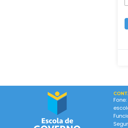
CONT
Fone:
esco
Func
Segun