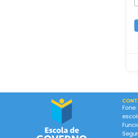
CONT
Fone:
esco
Func
Segun