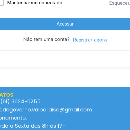
Mantenha-me conectado
Esquece
Acessar
Não tem uma conta?
Registrar agora
ATOS
 (61) 3624-0255
ladegoverno.valparaiso@gmail.com
ionamento:
da a Sexta das 8h às 17h