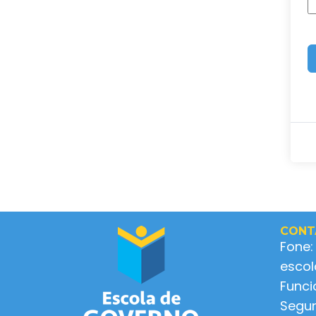
CONT
Fone:
esco
Func
Segun