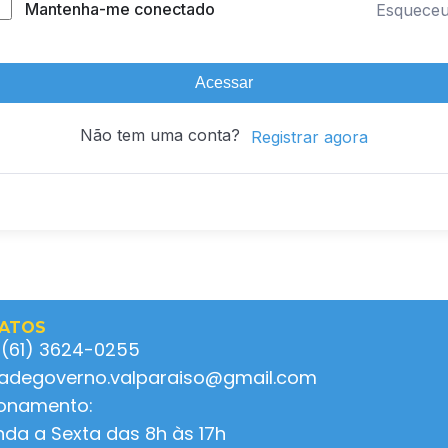
Mantenha-me conectado
Esquece
Acessar
Não tem uma conta?
Registrar agora
ATOS
 (61) 3624-0255
ladegoverno.valparaiso@gmail.com
ionamento:
da a Sexta das 8h às 17h