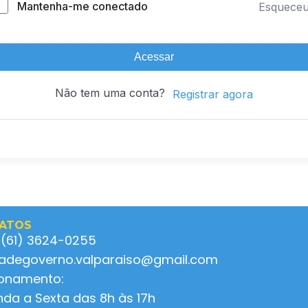
Mantenha-me conectado
Esquece
Acessar
Não tem uma conta?
Registrar agora
ATOS
 (61) 3624-0255
ladegoverno.valparaiso@gmail.com
ionamento:
da a Sexta das 8h às 17h