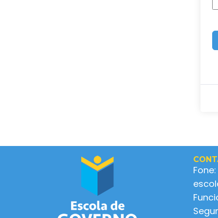
CONT
Fone:
esco
Func
Segun