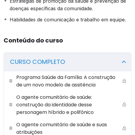
Estratégias de promoção da saúde e prevenção de
funcionamento do programa de saúde familiar.
doenças específicas da comunidade.
OBSERVAÇÃO: PARA QUE O(A) ALUNO(A) REALIZE A
Habilidades de comunicação e trabalho em equipe.
AVALIAÇÃO É NECESSÁRIO QUE SEJAM REALIZADAS
TODAS AS ETAPAS DO CURSO (AS ETAPAS
OBRIGATORIAMENTE SEGUEM UMA ORDEM, ONDE A
Conteúdo do curso
ETAPA SEGUINTE SÓ SERÁ DISPONIBILIZADA COM A
CONCLUSÃO DA ANTERIOR). NESSE SENTIDO, NÃO É
POSSÍVEL QUE O(A) ALUNO(A) PULE ETAPAS.
CURSO COMPLETO
ESSA AULA CONTÉM O CONTEÚDO TEÓRICO QUE
Programa Saúde da Família: A construção
SERVE COMO BASE NORTEADORA PARA A
de um novo modelo de assitência
AQUISIÇÃO DO CONHECIMENTO REFERENTE AO
TEMA DO CURSO.
O agente comunitário de saúde:
construção da identidade desse
personagem híbrido e polifônico
O agente comunitário de saúde e suas
atribuições