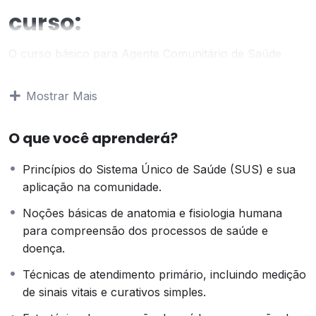
curso:
O curso básico para Agente Comunitário de Saúde
capacita profissionais para atuarem na promoção da
saúde em comunidades. Ele abrange noções de
Mostrar Mais
anatomia, atendimento primário, prevenção de doenças
e ética profissional, preparando os alunos para
O que você aprenderá?
desempenharem um papel crucial na saúde pública
local.
Princípios do Sistema Único de Saúde (SUS) e sua
Objetivo do curso:
aplicação na comunidade.
Noções básicas de anatomia e fisiologia humana
Demonstrar como é o trabalho de um Agente
para compreensão dos processos de saúde e
Comunitário de Saúde e especificar suas relações
doença.
como o Sistema Único de Saúde (SUS). Explicar quais
Técnicas de atendimento primário, incluindo medição
são os princípios e diretrizes do SUS. Expor quais são
de sinais vitais e curativos simples.
as principais atividades do profissional, descrever seu
perfil, suas atribuições e competências. Apresentar o