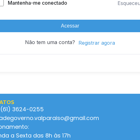
Mantenha-me conectado
Esquece
Acessar
Não tem uma conta?
Registrar agora
ATOS
 (61) 3624-0255
ladegoverno.valparaiso@gmail.com
ionamento:
da a Sexta das 8h às 17h