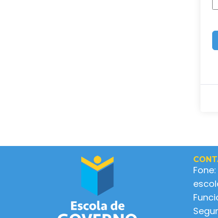
CONT
Fone:
esco
Func
Segun