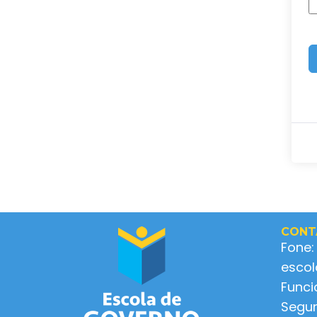
CONT
Fone:
esco
Func
Segun