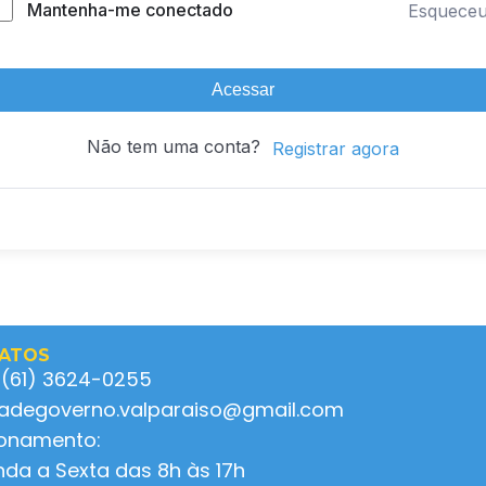
Mantenha-me conectado
Esquece
Acessar
Não tem uma conta?
Registrar agora
ATOS
 (61) 3624-0255
ladegoverno.valparaiso@gmail.com
ionamento:
da a Sexta das 8h às 17h