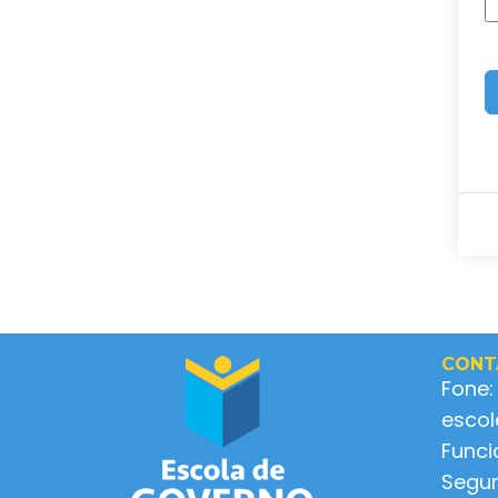
CONT
Fone:
esco
Func
Segun