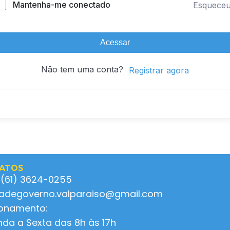
Mantenha-me conectado
Esquece
Acessar
Não tem uma conta?
Registrar agora
ATOS
 (61) 3624-0255
ladegoverno.valparaiso@gmail.com
ionamento:
da a Sexta das 8h às 17h