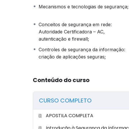
apontamentos sobre a segurança da inform
Mecanismos e tecnologias de segurança;
OBSERVAÇÃO: PARA QUE O(A) ALUNO(A) 
SEJAM REALIZADAS TODAS AS ETAPAS 
Conceitos de segurança em rede:
SEGUEM UMA ORDEM, ONDE A ETAPA SEG
Autoridade Certificadora – AC,
CONCLUSÃO DA ANTERIOR). NESSE SENTI
autenticação e firewall;
ETAPAS.
Controles de segurança da informação:
criação de aplicações seguras;
Conteúdo do curso
CURSO COMPLETO
APOSTILA COMPLETA
Introdução à Segurança da Informa