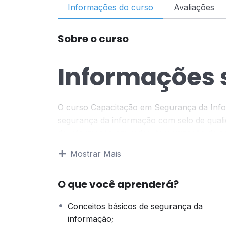
Informações do curso
Avaliações
Sobre o curso
Informações s
O curso Capacitação em Segurança da Infor
segurança da informação com selo de qua
da informação em redes, terceirização da 
certificação digital.
Mostrar Mais
Objetivo do c
O que você aprenderá?
Agrupar informações para que os interessa
Conceitos básicos de segurança da
conhecimento sobre a segurança da infor
informação;