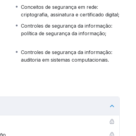
ação em redes sem fio.
Conceitos de segurança em rede:
REALIZE A AVALIAÇÃO É NECESSÁRIO QUE
criptografia, assinatura e certificado digital;
DO CURSO (AS ETAPAS OBRIGATORIAMENTE
Controles de segurança da informação:
UINTE SÓ SERÁ DISPONIBILIZADA COM A
política de segurança da informação;
DO, NÃO É POSSÍVEL QUE O(A) ALUNO(A) PULE
Controles de segurança da informação:
auditoria em sistemas computacionais.
ção