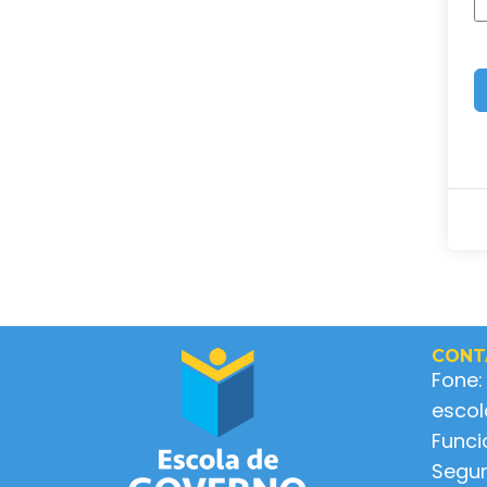
CONT
Fone:
esco
Func
Segun