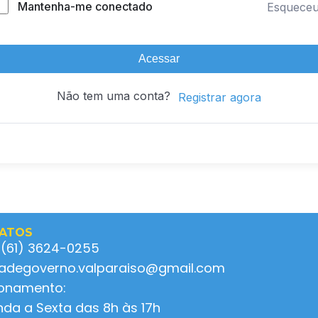
Mantenha-me conectado
Esquece
Acessar
Não tem uma conta?
Registrar agora
ATOS
 (61) 3624-0255
ladegoverno.valparaiso@gmail.com
ionamento:
da a Sexta das 8h às 17h