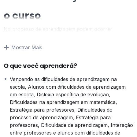
o curso
No processo de aprendizagem podem ocorrer
dificuldades na compreensão do conteúdo explanado
pelos educadores, nas tarefas desenvolvidas na sala de
Mostrar Mais
aula ou na residência. Diante disso, é fundamental que
familiares e profissionais da educação fiquem atentos
O que você aprenderá?
aos sinais, de forma a auxiliar as crianças durante essa
fase.
Vencendo as dificuldades de aprendizagem na
Objetivos do Curso
escola, Alunos com dificuldades de aprendizagem
em escrita, Dislexia específica de evolução,
Identificar sinais de dificuldade no processo de
Dificuldades na aprendizagem em matemática,
aprendizagem, de forma a auxiliar as crianças durante
Estratégia para professores, Dificuldades do
essa fase; e priorizar a capacitação dos educadores
processo de aprendizagem, Estratégia para
para superar esses obstáculos.
professores, Dificuldade de aprendizagem, Interação
entre professores e alunos com dificuldades de