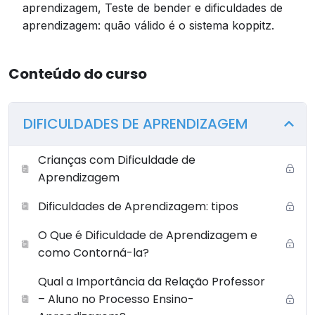
OBSERVAÇÃO: PARA QUE O(A) ALUNO(A) REALIZE A
aprendizagem, Teste de bender e dificuldades de
AVALIAÇÃO É NECESSÁRIO QUE SEJAM REALIZADAS
aprendizagem: quão válido é o sistema koppitz.
TODAS AS ETAPAS DO CURSO (AS ETAPAS
OBRIGATORIAMENTE SEGUEM UMA ORDEM, ONDE A
Conteúdo do curso
ETAPA SEGUINTE SÓ SERÁ DISPONIBILIZADA COM A
CONCLUSÃO DA ANTERIOR). NESSE SENTIDO, NÃO É
POSSÍVEL QUE O(A) ALUNO(A) PULE ETAPAS.
DIFICULDADES DE APRENDIZAGEM
ESSA AULA CONTÉM O CONTEÚDO TEÓRICO QUE
Crianças com Dificuldade de
SERVE COMO BASE NORTEADORA PARA A
Aprendizagem
AQUISIÇÃO DO CONHECIMENTO REFERENTE AO
TEMA DO CURSO.
Dificuldades de Aprendizagem: tipos
O Que é Dificuldade de Aprendizagem e
como Contorná-la?
Qual a Importância da Relação Professor
– Aluno no Processo Ensino-