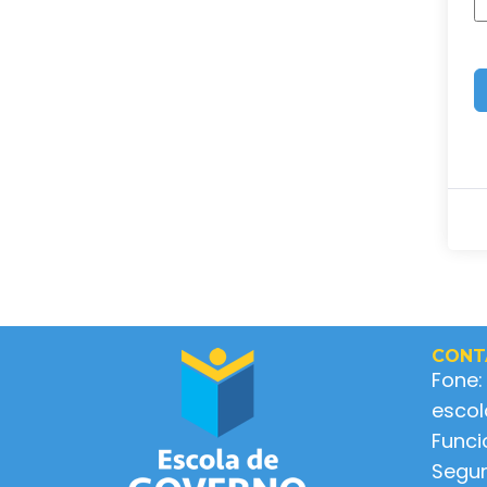
CONT
Fone:
esco
Func
Segun