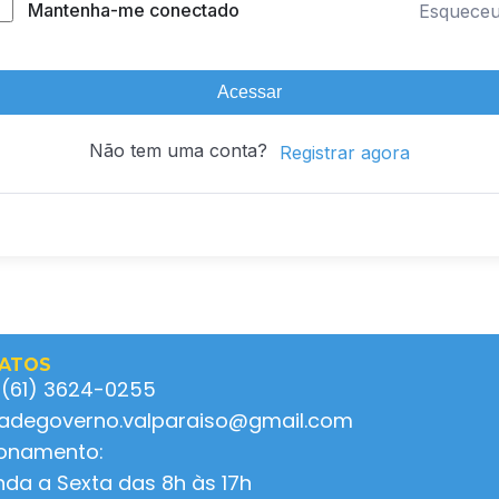
Mantenha-me conectado
Esquece
Acessar
Não tem uma conta?
Registrar agora
ATOS
 (61) 3624-0255
ladegoverno.valparaiso@gmail.com
ionamento:
da a Sexta das 8h às 17h