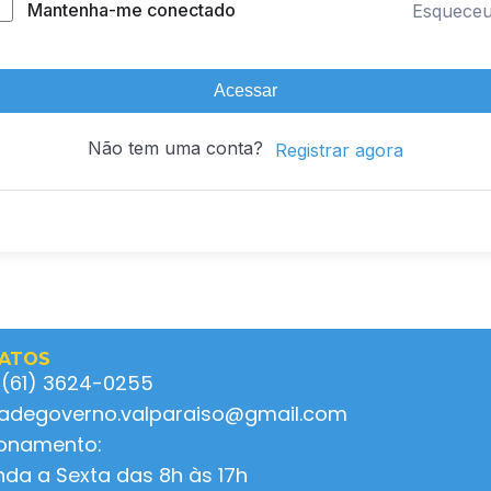
Mantenha-me conectado
Esquece
Acessar
Não tem uma conta?
Registrar agora
ATOS
 (61) 3624-0255
ladegoverno.valparaiso@gmail.com
ionamento:
da a Sexta das 8h às 17h