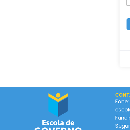
CONT
Fone:
esco
Func
Segun