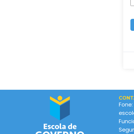
CONT
Fone:
esco
Func
Segun