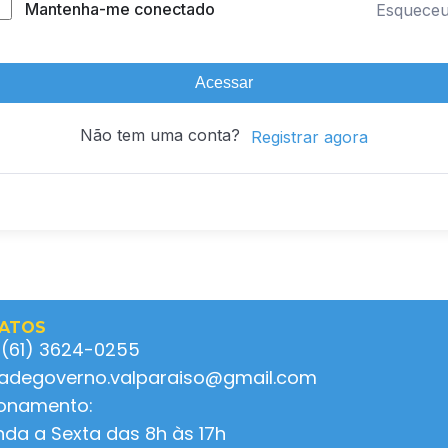
Mantenha-me conectado
Esquece
Acessar
Não tem uma conta?
Registrar agora
ATOS
 (61) 3624-0255
ladegoverno.valparaiso@gmail.com
ionamento:
da a Sexta das 8h às 17h