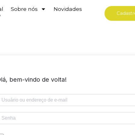
al
Sobre nós
Novidades
Cadastr
o
lá, bem-vindo de volta!