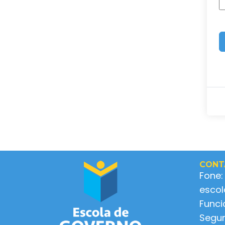
CONT
Fone:
esco
Func
Segun