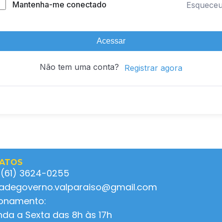
Mantenha-me conectado
Esquece
Acessar
Não tem uma conta?
Registrar agora
ATOS
 (61) 3624-0255
ladegoverno.valparaiso@gmail.com
ionamento:
da a Sexta das 8h às 17h