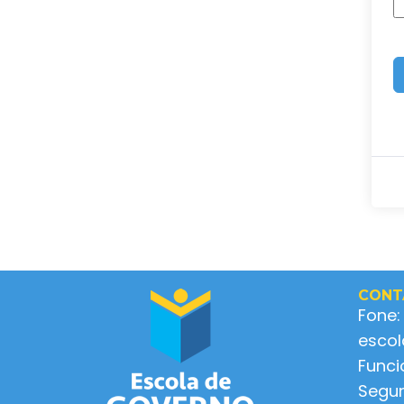
CONT
Fone:
esco
Func
Segun