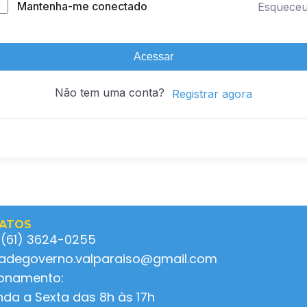
Mantenha-me conectado
Esquece
Acessar
Não tem uma conta?
Registrar agora
ATOS
 (61) 3624-0255
ladegoverno.valparaiso@gmail.com
ionamento:
da a Sexta das 8h às 17h