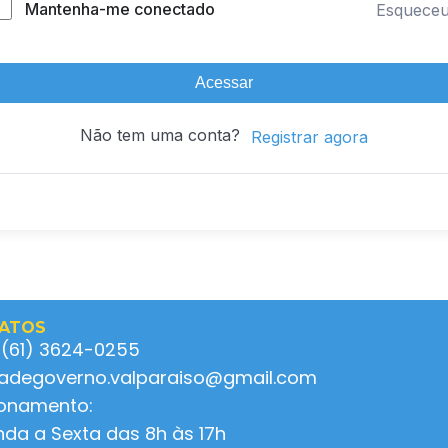
Mantenha-me conectado
Esquece
Acessar
Não tem uma conta?
Registrar agora
ATOS
 (61) 3624-0255
ladegoverno.valparaiso@gmail.com
ionamento:
da a Sexta das 8h às 17h