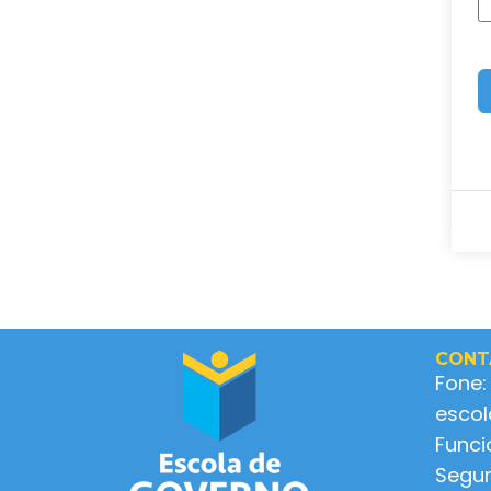
CONT
Fone:
esco
Func
Segun