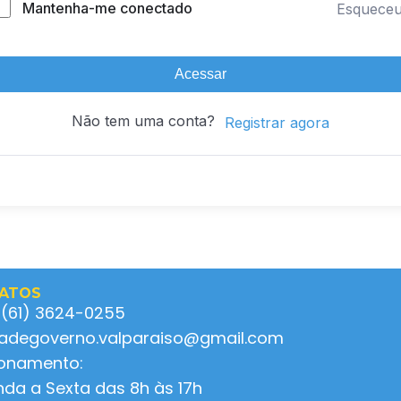
Mantenha-me conectado
Esquece
Acessar
Não tem uma conta?
Registrar agora
ATOS
 (61) 3624-0255
ladegoverno.valparaiso@gmail.com
ionamento:
da a Sexta das 8h às 17h