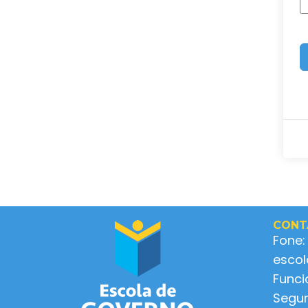
CONT
Fone:
esco
Func
Segun