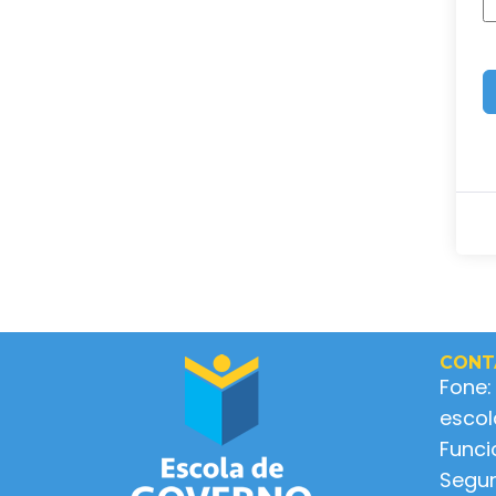
CONT
Fone:
esco
Func
Segun