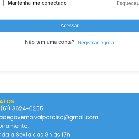
Mantenha-me conectado
Esquece
Acessar
Não tem uma conta?
Registrar agora
ATOS
 (61) 3624-0255
ladegoverno.valparaiso@gmail.com
ionamento:
da a Sexta das 8h às 17h