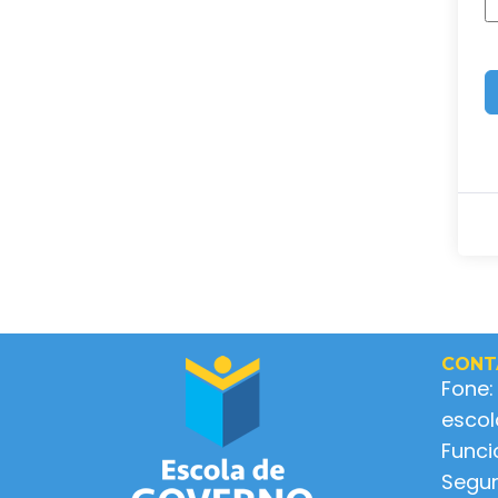
CONT
Fone:
esco
Func
Segun