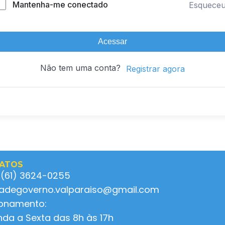
Mantenha-me conectado
Esquece
Acessar
Não tem uma conta?
Registrar agora
ATOS
 (61) 3624-0255
ladegoverno.valparaiso@gmail.com
ionamento:
da a Sexta das 8h às 17h