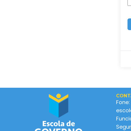
CONT
Fone:
esco
Func
Segun