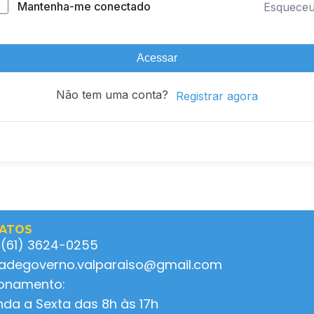
Mantenha-me conectado
Esquece
Acessar
Não tem uma conta?
Registrar agora
ATOS
 (61) 3624-0255
ladegoverno.valparaiso@gmail.com
ionamento:
da a Sexta das 8h às 17h