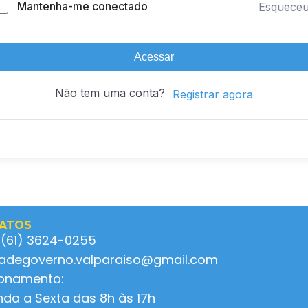
Mantenha-me conectado
Esquece
Acessar
Não tem uma conta?
Registrar agora
ATOS
 (61) 3624-0255
ladegoverno.valparaiso@gmail.com
ionamento:
da a Sexta das 8h às 17h