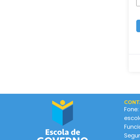
CONT
Fone:
esco
Func
Segun