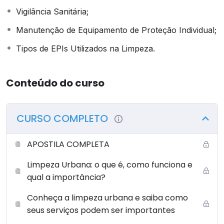
AVALIAÇÃO É NECESSÁRIO QUE SEJAM REALIZADAS
Vigilância Sanitária;
TODAS AS ETAPAS DO CURSO (AS ETAPAS
OBRIGATORIAMENTE SEGUEM UMA ORDEM, ONDE A
Manutenção de Equipamento de Proteção Individual;
ETAPA SEGUINTE SÓ SERÁ DISPONIBILIZADA COM A
Tipos de EPIs Utilizados na Limpeza.
CONCLUSÃO DA ANTERIOR). NESSE SENTIDO, NÃO É
POSSÍVEL QUE O(A) ALUNO(A) PULE ETAPAS.
Conteúdo do curso
CURSO COMPLETO
APOSTILA COMPLETA
Limpeza Urbana: o que é, como funciona e
qual a importância?
Conheça a limpeza urbana e saiba como
seus serviços podem ser importantes