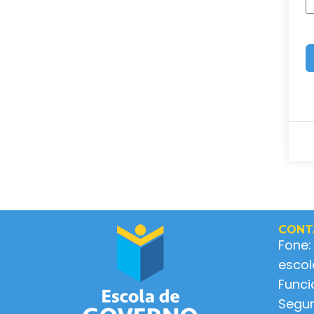
CONT
Fone:
esco
Func
Segun