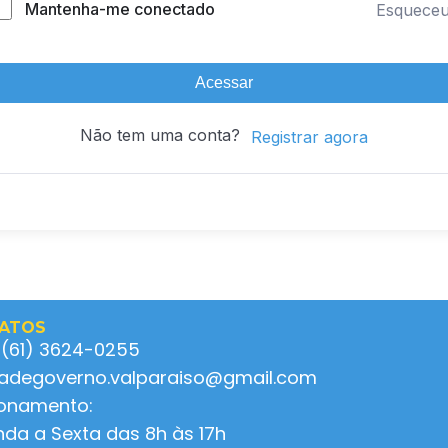
Mantenha-me conectado
Esquece
Acessar
Não tem uma conta?
Registrar agora
ATOS
 (61) 3624-0255
ladegoverno.valparaiso@gmail.com
ionamento:
da a Sexta das 8h às 17h