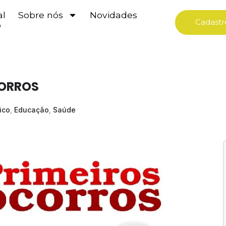
al
Sobre nós
Novidades
Cadastr
o
CORROS
ico
,
Educação
,
Saúde