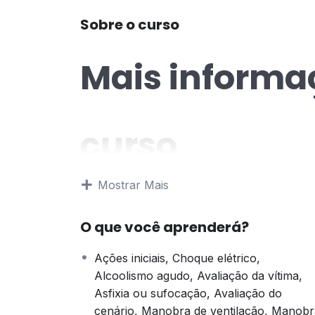
Sobre o curso
Mais informa
curso
Mostrar Mais
O curso de Nocões de Primeiros Socorros t
no desenvolvimento das principais competên
ações iniciais; avaliação do cenário e da v
O que você aprenderá?
manutenção da respiração; técnicas e forma
Ações iniciais, Choque elétrico,
Objetivos do
Alcoolismo agudo, Avaliação da vítima,
Asfixia ou sufocação, Avaliação do
cenário, Manobra de ventilação, Manobr