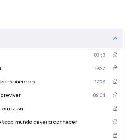
03:53
a
19:27
eiros socorros
17:26
obreviver
09:04
s em casa
ue todo mundo deveria conhecer