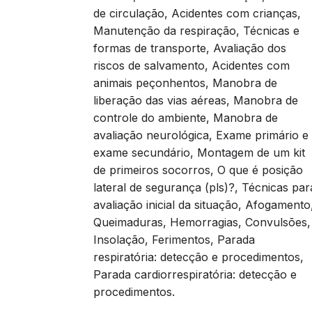
Explanar sobre os conteúdos que ajudem no
de circulação, Acidentes com crianças,
Primeiros Socorros.
Manutenção da respiração, Técnicas e
formas de transporte, Avaliação dos
OBSERVAÇÃO: PARA QUE O(A) ALUNO(A) 
riscos de salvamento, Acidentes com
SEJAM REALIZADAS TODAS AS ETAPAS 
animais peçonhentos, Manobra de
SEGUEM UMA ORDEM, ONDE A ETAPA SEG
liberação das vias aéreas, Manobra de
CONCLUSÃO DA ANTERIOR). NESSE SENTI
controle do ambiente, Manobra de
ETAPAS.
avaliação neurológica, Exame primário e
exame secundário, Montagem de um kit
ESSA AULA CONTÉM O CONTEÚDO TEÓR
de primeiros socorros, O que é posição
PARA A AQUISIÇÃO DO CONHECIMENTO 
lateral de segurança (pls)?, Técnicas par
avaliação inicial da situação, Afogamento
Queimaduras, Hemorragias, Convulsões,
Insolação, Ferimentos, Parada
respiratória: detecção e procedimentos,
Parada cardiorrespiratória: detecção e
procedimentos.