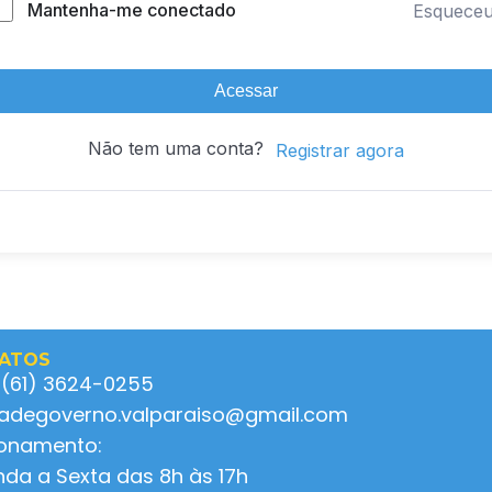
Mantenha-me conectado
Esquece
Acessar
Não tem uma conta?
Registrar agora
ATOS
 (61) 3624-0255
ladegoverno.valparaiso@gmail.com
ionamento:
da a Sexta das 8h às 17h