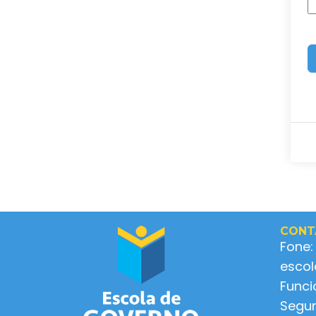
CONT
Fone:
esco
Func
Segun