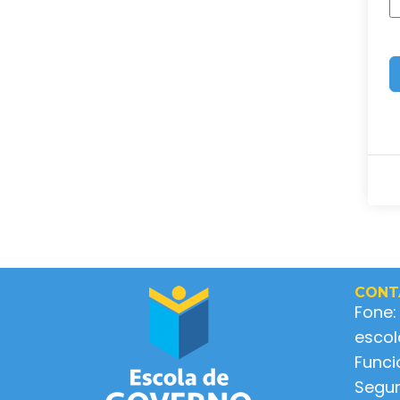
CONT
Fone:
esco
Func
Segun