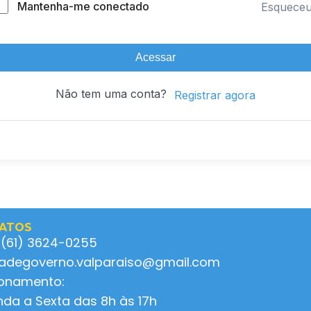
Mantenha-me conectado
Esquece
Acessar
Não tem uma conta?
Registrar agora
ATOS
 (61) 3624-0255
ladegoverno.valparaiso@gmail.com
ionamento:
da a Sexta das 8h às 17h