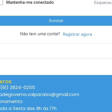
Mantenha-me conectado
Esquece
Acessar
Não tem uma conta?
Registrar agora
ATOS
 (61) 3624-0255
ladegoverno.valparaiso@gmail.com
ionamento:
da a Sexta das 8h às 17h