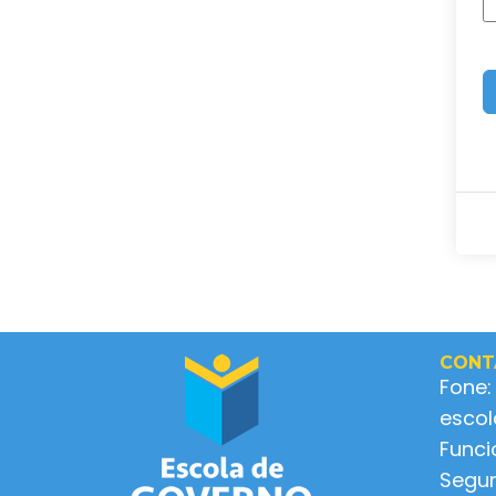
CONT
Fone:
esco
Func
Segun