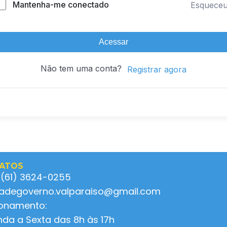
Mantenha-me conectado
Esquece
Acessar
Não tem uma conta?
Registrar agora
ATOS
 (61) 3624-0255
ladegoverno.valparaiso@gmail.com
ionamento:
da a Sexta das 8h às 17h