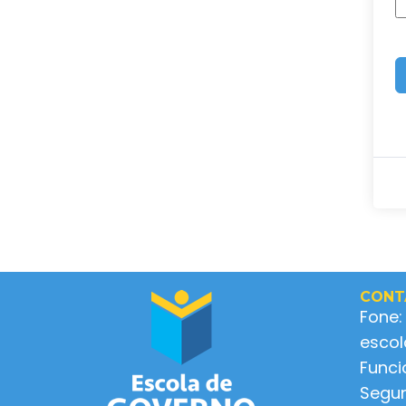
CONT
Fone:
esco
Func
Segun