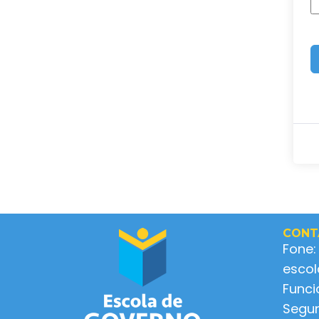
CONT
Fone:
esco
Func
Segun