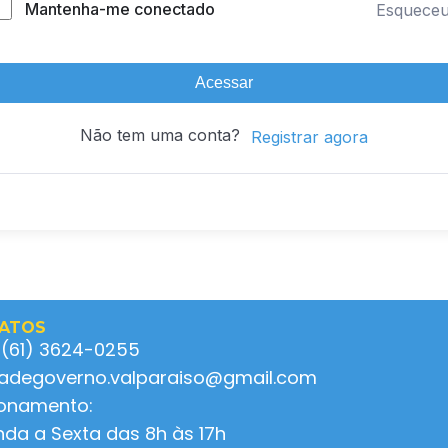
Mantenha-me conectado
Esquece
Acessar
Não tem uma conta?
Registrar agora
ATOS
 (61) 3624-0255
ladegoverno.valparaiso@gmail.com
ionamento:
da a Sexta das 8h às 17h