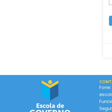
CONT
Fone:
esco
Func
Segun