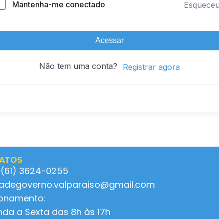
Mantenha-me conectado
Esquece
Acessar
Não tem uma conta?
Registrar agora
ATOS
 (61) 3624-0255
ladegoverno.valparaiso@gmail.com
ionamento:
da a Sexta das 8h às 17h