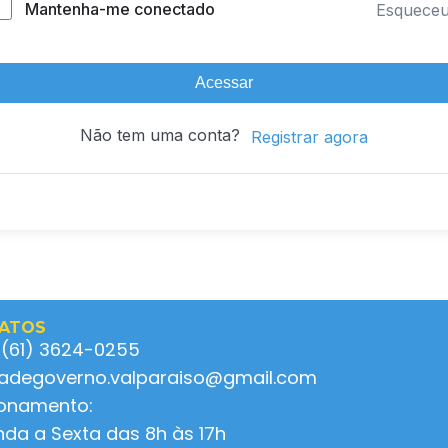
Mantenha-me conectado
Esquece
Acessar
Não tem uma conta?
Registrar agora
ATOS
 (61) 3624-0255
ladegoverno.valparaiso@gmail.com
ionamento:
da a Sexta das 8h às 17h