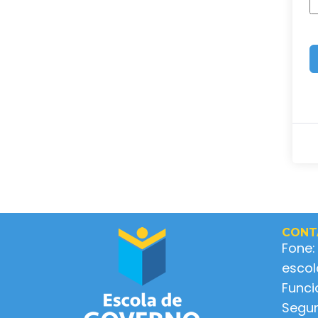
CONT
Fone:
esco
Func
Segun