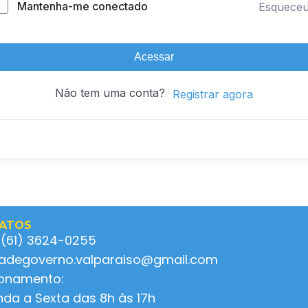
Mantenha-me conectado
Esquece
Acessar
Não tem uma conta?
Registrar agora
ATOS
 (61) 3624-0255
ladegoverno.valparaiso@gmail.com
ionamento:
da a Sexta das 8h às 17h