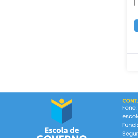
CONT
Fone:
esco
Func
Segun