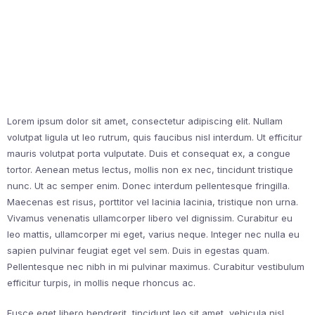
Lorem ipsum dolor sit amet, consectetur adipiscing elit. Nullam
volutpat ligula ut leo rutrum, quis faucibus nisl interdum. Ut efficitur
mauris volutpat porta vulputate. Duis et consequat ex, a congue
tortor. Aenean metus lectus, mollis non ex nec, tincidunt tristique
nunc. Ut ac semper enim. Donec interdum pellentesque fringilla.
Maecenas est risus, porttitor vel lacinia lacinia, tristique non urna.
Vivamus venenatis ullamcorper libero vel dignissim. Curabitur eu
leo mattis, ullamcorper mi eget, varius neque. Integer nec nulla eu
sapien pulvinar feugiat eget vel sem. Duis in egestas quam.
Pellentesque nec nibh in mi pulvinar maximus. Curabitur vestibulum
efficitur turpis, in mollis neque rhoncus ac.
Fusce eget libero hendrerit, tincidunt leo sit amet, vehicula nisl.