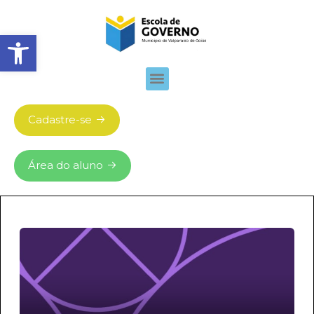
Abrir barra de ferramentas
Cadastre-se
Área do aluno