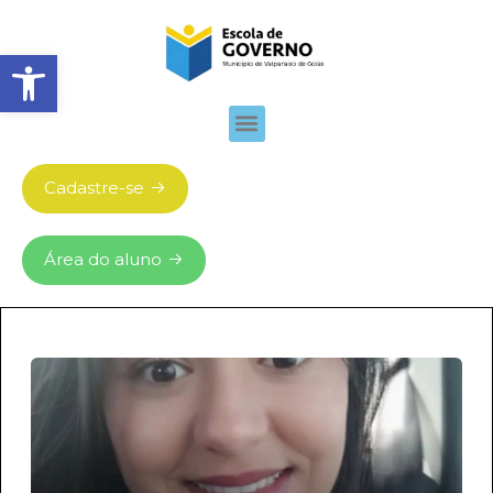
Abrir barra de ferramentas
Cadastre-se
Área do aluno