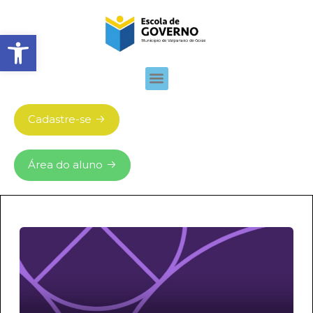
Abrir barra de ferramentas
Cadastre-se
Área do aluno