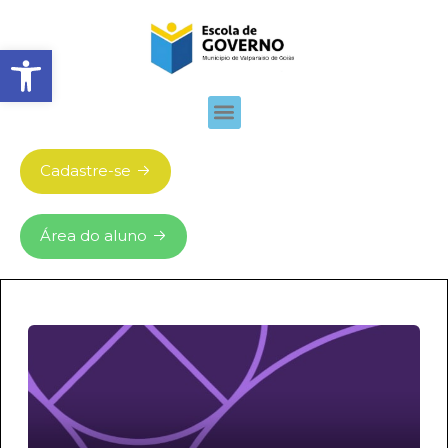
Abrir barra de ferramentas
Cadastre-se
Área do aluno