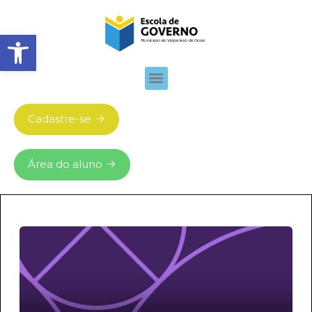
Abrir barra de ferramentas
Cadastre-se
Área do aluno