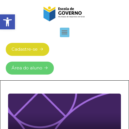
Abrir barra de ferramentas
Cadastre-se
Área do aluno