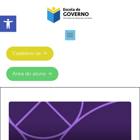
Abrir barra de ferramentas
Cadastre-se
Área do aluno